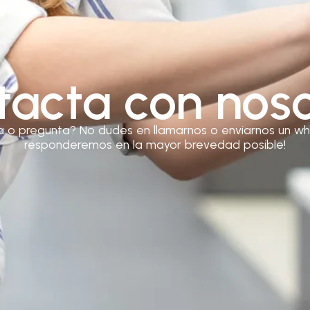
tacta con noso
a o pregunta? No dudes en llamarnos o enviarnos un wh
responderemos en la mayor brevedad posible!