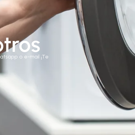
tros
atsapp o e-mail ¡Te