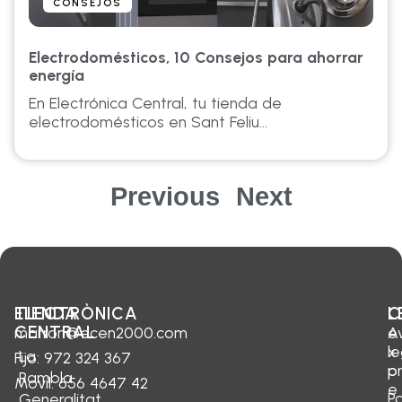
CONSEJOS
Electrodomésticos, 10 Consejos para ahorrar
energía
En Electrónica Central, tu tienda de
electrodomésticos en Sant Feliu...
Previous
Next
ELECTRÒNICA
TIENDA
C
L
CENTRAL
marron@ecen2000.com
e
A
x
le
La
Fijo: 972 324 367
p
p
Rambla
Movil: 656 4647 42
e
Po
Generalitat,