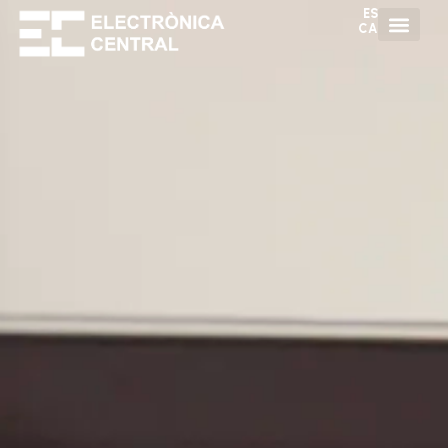
ES
CA