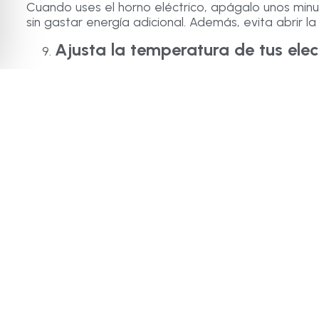
Cuando uses el horno eléctrico, apágalo unos minuto
sin gastar energía adicional. Además, evita abrir 
Ajusta la temperatura de tus ele
Frigorífico
: Mantén la temperatura entre 3-5°
Congelador
: Ajusta a -18°C.
Aire acondicionado
: Configúralo entre 24-26
Evitar temperaturas demasiado bajas o altas ayuda 
Invierte en electrodomésticos inte
Los electrodomésticos inteligentes permiten un
co
algunos ofrecen informes detallados de uso, lo qu
Ventajas de Ahorrar Energía con tus Electrodomé
Ahorro económico
: Un hogar eficiente puede
Cuidado del medio ambiente
: Reducir el con
Mayor durabilidad
: Mantener un uso adecuado
Por Qué Elegir Electrónica Central