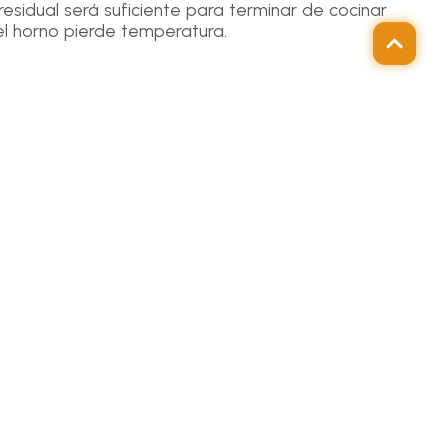
residual será suficiente para terminar de cocinar
 el horno pierde temperatura.
tos.
orarios de menor consumo eléctrico. Además,
ra ahorrar aún más.