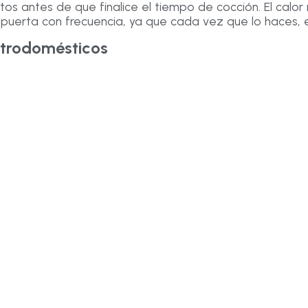
s antes de que finalice el tiempo de cocción. El calor 
la puerta con frecuencia, ya que cada vez que lo haces,
ctrodomésticos
C.
°C en verano para mayor eficiencia.
a ahorrar energía y prolongar la vida útil de los apara
ligentes
ntrol remoto
y pueden programarse para funcionar en h
e te ayuda a identificar hábitos que puedes mejorar pa
sticos
 reducir significativamente sus gastos mensuales.
sumo eléctrico disminuye la huella de carbono.
 de los electrodomésticos alarga su vida útil.