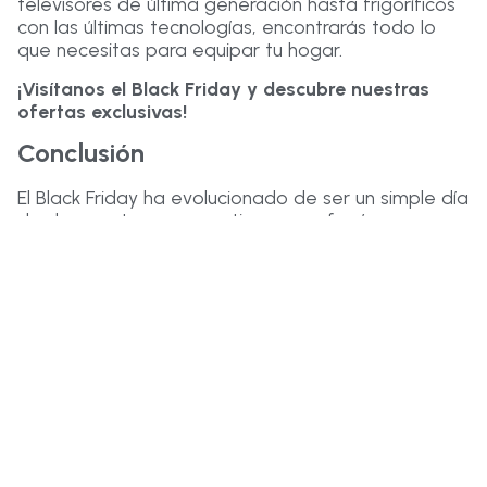
televisores de última generación hasta frigoríficos
con las últimas tecnologías, encontrarás todo lo
que necesitas para equipar tu hogar.
¡Visítanos el Black Friday y descubre nuestras
ofertas exclusivas!
Conclusión
El Black Friday ha evolucionado de ser un simple día
de descuentos a convertirse en un fenómeno
cultural. Su origen en Estados Unidos y su expansión
por todo el mundo demuestran la fuerza del
consumismo y la búsqueda de buenas
oportunidades.
Facebook
Twitter
LinkedIn
Nuestros recomendados