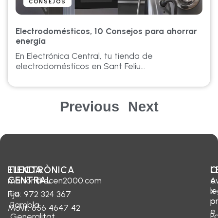
CONSEJOS
Electrodomésticos, 10 Consejos para ahorrar
energía
En Electrónica Central, tu tienda de
electrodomésticos en Sant Feliu...
Previous
Next
ELECTRÒNICA
TIENDA
C
L
CENTRAL
marron@ecen2000.com
e
A
x
le
La
Fijo: 972 324 367
p
p
Rambla
Movil: 656 4647 42
e
Po
Generalitat,