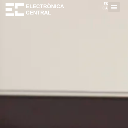
ES
CA