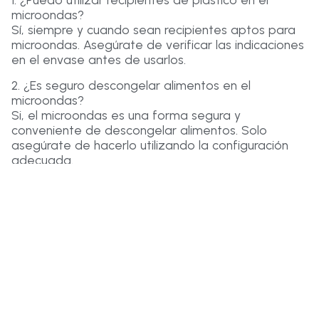
microondas?
Sí, siempre y cuando sean recipientes aptos para
microondas. Asegúrate de verificar las indicaciones
en el envase antes de usarlos.
2. ¿Es seguro descongelar alimentos en el
microondas?
Si, el microondas es una forma segura y
conveniente de descongelar alimentos. Solo
asegúrate de hacerlo utilizando la configuración
adecuada.
3. ¿Puedo cocinar carne cruda en el microondas?
Es recomendable utilizar métodos de cocción más
tradicionales para cocinar carne cruda y asegurar
su seguridad alimentaria.
4. ¿Qué debo hacer si mi microondas presenta
problemas de funcionamiento?
En caso de problemas de funcionamiento, es mejor
buscar la asistencia de un técnico calificado para
su reparación.