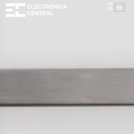
ES
CA